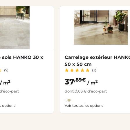
e sols HANKO 30 x
Carrelage extérieur HANK
50 x 50 cm
(7)
(2)
,89€
37
2
2
/ m
/ m
d’éco-part
dont 0,03 € d’éco-part
es options
Voir toutes les options