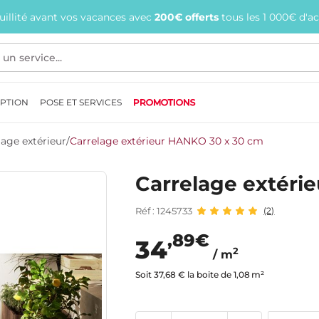
quillité avant vos vacances avec
200€ offerts
tous les 1 000€ d'a
EPTION
POSE ET SERVICES
PROMOTIONS
lage extérieur
/
Carrelage extérieur HANKO 30 x 30 cm
Carrelage extéri
Réf : 1245733
(2)
,89€
34
2
/ m
Soit 37,68 € la boite de 1,08 m²