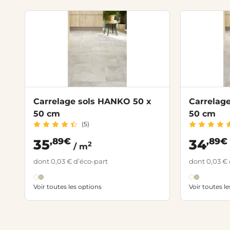
Carrelage sols HANKO 50 x
Carrelag
50 cm
50 cm
(5)
,89€
,89€
35
34
2
/ m
dont 0,03 € d’éco-part
dont 0,03 € 
Voir toutes les options
Voir toutes l