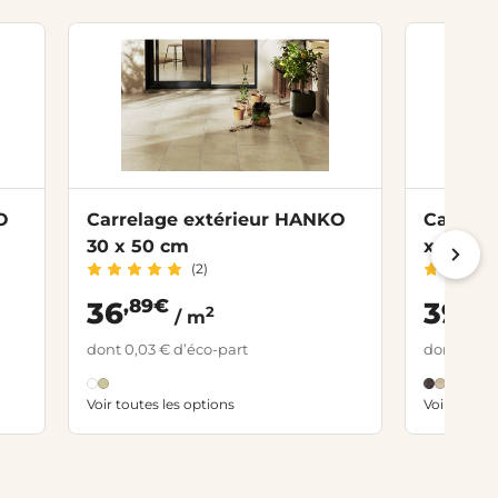
O
Carrelage extérieur HANKO
Carrela
30 x 50 cm
x 88 c
(2)
,89€
,42
36
39
2
/ m
dont 0,03 € d’éco-part
dont 0,03 
Voir toutes les options
Voir toutes