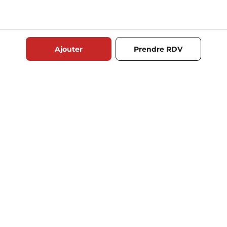
Ajouter
Prendre RDV
RECOMMANDATIONS
Carrelage travertin