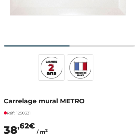
Carrelage mural METRO
Réf : 1250331
,62€
38
2
/ m