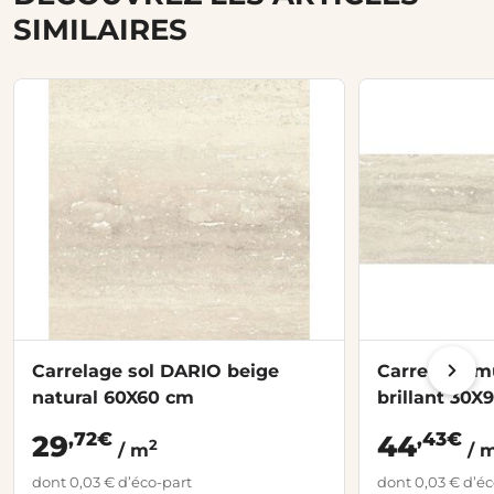
SIMILAIRES
Carrelage sol DARIO beige
Carrelage m
natural 60X60 cm
brillant 30X
,72€
,43€
29
44
2
/ m
/ 
dont 0,03 € d’éco-part
dont 0,03 € d’éc