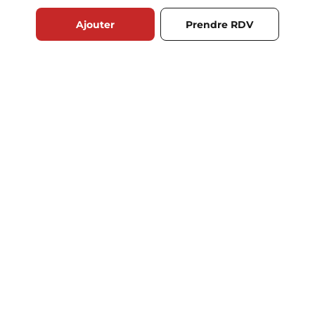
Ajouter
Prendre RDV
RECOMMANDATIONS
Meubles de salle de
bain 120 cm