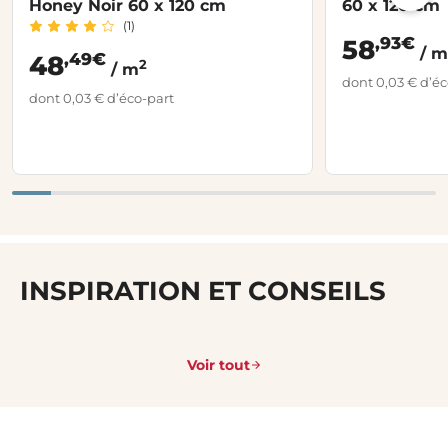
Honey Noir 60 x 120 cm
60 x 120 cm
(1)
,93€
58
/ m
,49€
48
2
/ m
dont 0,03 € d’éc
dont 0,03 € d’éco-part
INSPIRATION ET CONSEILS
Voir tout