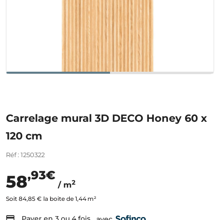
Carrelage mural 3D DECO Honey 60 x
120 cm
Réf : 1250322
,93€
58
2
/ m
Soit 84,85 € la boite de 1,44 m²
Payer en 3 ou 4 fois
avec