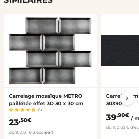
Carrelage mosaïque METRO
Carrelage m
paillétée effet 3D 30 x 30 cm
30X90
(1)
,90€
39
/ 
,50€
23
dont 0,03 € d’éc
dont 0,01 € d’éco-part