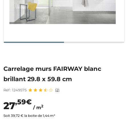
Carrelage murs FAIRWAY blanc
brillant 29.8 x 59.8 cm
Réf : 1249575
(2)
,59€
27
2
/ m
Soit 39,72 € la boite de 1,44 m²