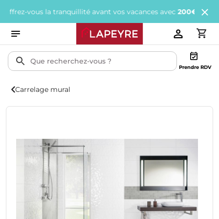
z-vous la tranquillité avant vos vacances avec
200€ offerts
tous 
Prendre RDV
Carrelage mural