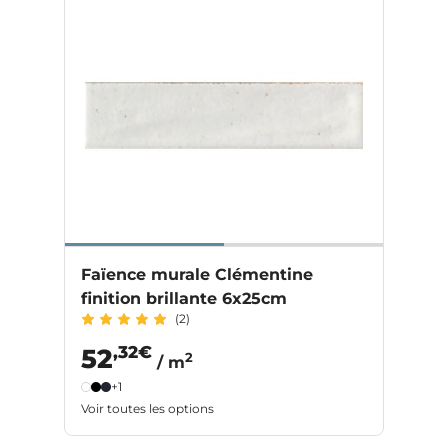
Faïence murale Clémentine
finition brillante 6x25cm
(2)
,32€
52
2
/ m
+1
Voir toutes les options