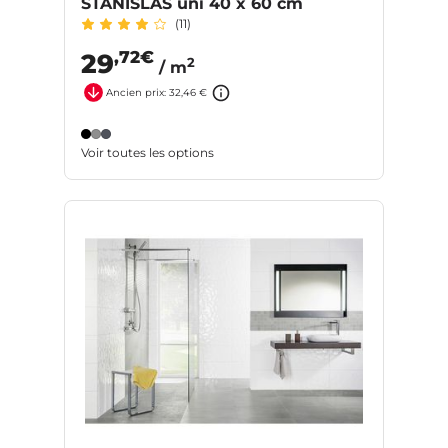
STANISLAS uni 40 x 60 cm
(11)
,72€
29
2
/ m
Ancien prix: 32,46 €
Voir toutes les options