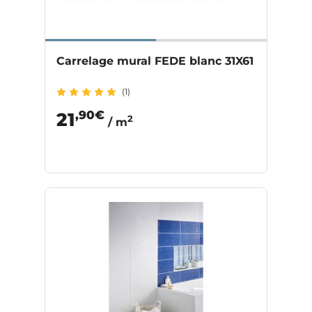
Carrelage mural FEDE blanc 31X61
(1)
,90€
21
2
/ m