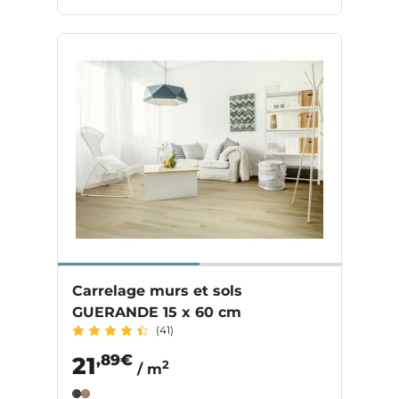
Carrelage murs et sols
GUERANDE 15 x 60 cm
(41)
,89€
21
2
/ m