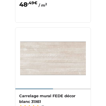
,49€
48
2
/ m
Carrelage mural FEDE décor
blanc 31X61