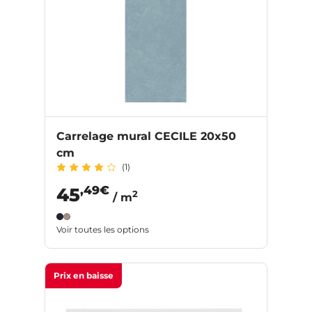
Carrelage mural CECILE 20x50
cm
(1)
,49€
45
2
/ m
Voir toutes les options
Prix en baisse