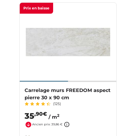
Prix en baisse
Carrelage murs FREEDOM aspect
pierre 30 x 90 cm
(125)
,90€
35
2
/ m
Ancien prix: 39,86 €