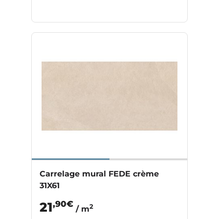
Carrelage mural FEDE crème
31X61
,90€
21
2
/ m