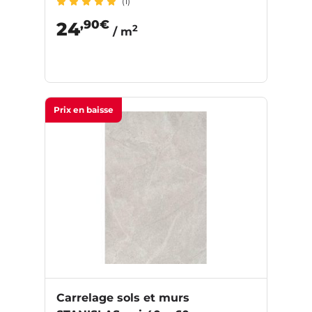
(1)
,90€
24
2
/ m
Prix en baisse
Carrelage sols et murs