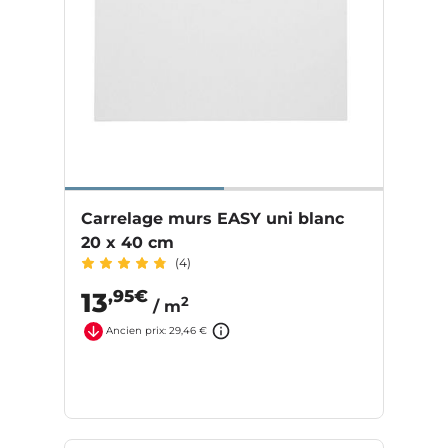
Carrelage murs EASY uni blanc
20 x 40 cm
(4)
,95€
13
2
/ m
Ancien prix: 29,46 €