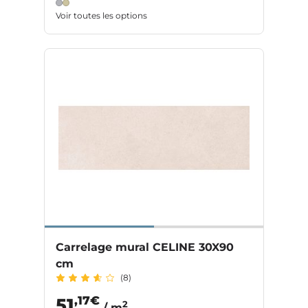
Voir toutes les options
Carrelage mural CELINE 30X90
cm
(8)
,17€
51
2
/ m