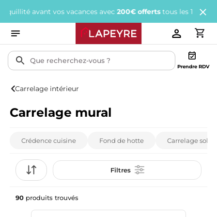
t vos vacances avec
200€ offerts
tous les 1 000€ d'achats.
J'en p
Prendre RDV
Carrelage intérieur
Carrelage mural
Crédence cuisine
Fond de hotte
Carrelage sol
Filtres
90
produits trouvés