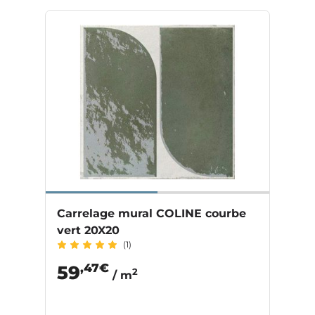
Carrelage mural COLINE courbe
vert 20X20
(1)
,47€
59
2
/ m