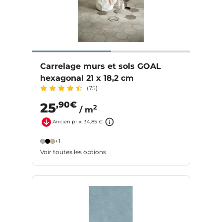
Carrelage murs et sols GOAL
hexagonal 21 x 18,2 cm
(75)
,90€
25
2
/ m
Ancien prix: 34,85 €
+1
Voir toutes les options