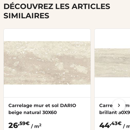
DÉCOUVREZ LES ARTICLES
SIMILAIRES
Carrelage mur et sol DARIO
Carrelage m
beige natural 30X60
brillant 30X
,59€
,43€
26
44
2
/ m
/ 