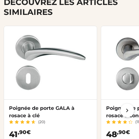
DÉCOUVREZ LES ARTICLES
SIMILAIRES
Poignée de porte GALA à
Poignée de 
rosace à clé
rosace à co
(20)
(11
,90€
,90€
41
48