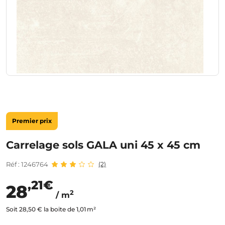
Premier prix
Carrelage sols GALA uni 45 x 45 cm
Réf : 1246764
(2)
,21€
28
2
/ m
Soit 28,50 € la boite de 1,01 m²