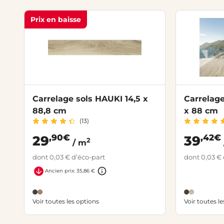
Prix en baisse
Carrelage sols HAUKI 14,5 x
Carrelage
88,8 cm
x 88 cm
(13)
,90€
,42€
29
39
2
/ m
dont 0,03 € d’éco-part
dont 0,03 € 
Ancien prix: 35,86 €
Voir toutes les options
Voir toutes l