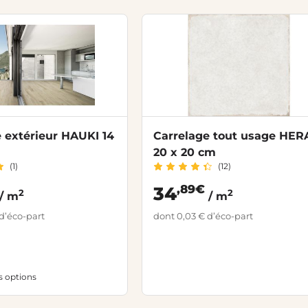
 extérieur HAUKI 14
Carrelage tout usage HER
20 x 20 cm
(1)
(12)
,89€
34
2
2
/ m
/ m
d’éco-part
dont 0,03 € d’éco-part
es options