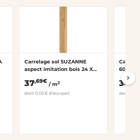
A
Carrelage sol SUZANNE
Carrela
aspect imitation bois 24 X
60X60 
150 le m2
,69€
,49
37
38
2
/ m
dont 0,03 € d’éco-part
dont 0,03 