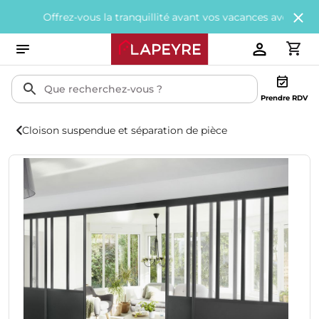
ffrez-vous la tranquillité avant vos vacances avec
200€ offerts
to
Prendre RDV
Cloison suspendue et séparation de pièce