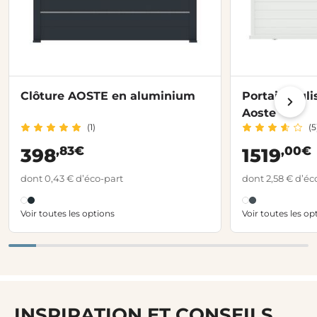
Clôture AOSTE en aluminium
Portail coul
Aoste
(1)
(5
,83€
,00€
398
1519
dont 0,43 € d’éco-part
dont 2,58 € d’éc
Voir toutes les options
Voir toutes les op
INSPIRATION ET CONSEILS