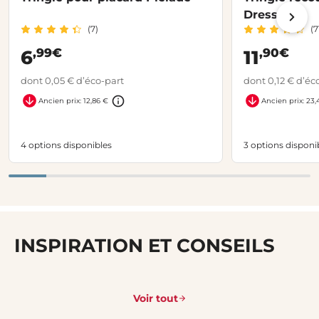
Dressing
(7)
(7
,99€
,90€
6
11
dont 0,05 € d’éco-part
dont 0,12 € d’éc
Ancien prix: 12,86 €
Ancien prix: 23,
4 options disponibles
3 options disponi
INSPIRATION ET CONSEILS
Voir tout