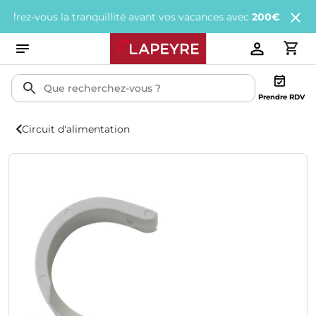
z-vous la tranquillité avant vos vacances avec
200€ offerts
tous l
Prendre RDV
Circuit d'alimentation