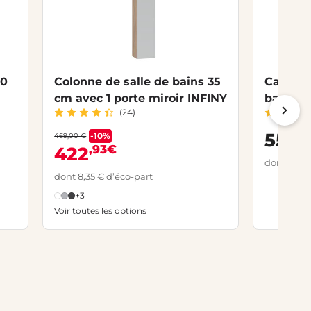
80
Colonne de salle de bains 35
Caisson
cm avec 1 porte miroir INFINY
bains p
(24)
INFINY
,
559
-10%
469,00 €
,93€
422
dont 3,14 
dont 8,35 € d’éco-part
+3
Voir toutes les options