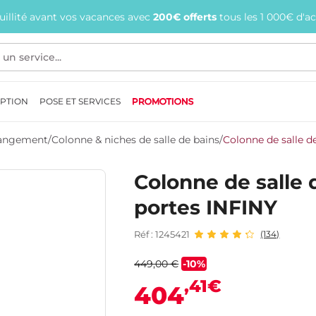
quillité avant vos vacances avec
200€ offerts
tous les 1 000€ d'a
EPTION
POSE ET SERVICES
PROMOTIONS
 Rangement
/
Colonne & niches de salle de bains
/
Colonne de salle d
Colonne de salle 
portes INFINY
Réf : 1245421
(134)
449,00 €
-10%
,41€
404