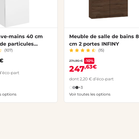
ave-mains 40 cm
Meuble de salle de bains 
de particules
cm 2 portes INFINY
(107)
(15)
0€
-10%
274,90 €
,63€
247
d’éco-part
dont 2,20 € d’éco-part
+3
es options
Voir toutes les options