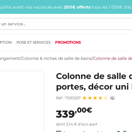
quillité avant vos vacances avec
200€ offerts
tous les 1 000€ d'a
EPTION
POSE ET SERVICES
PROMOTIONS
 Rangement
/
Colonne & niches de salle de bains
/
Colonne de salle d
Colonne de salle 
portes, décor u
Réf : 7930557
(6)
,00€
339
dont 3,14 € d’éco-part