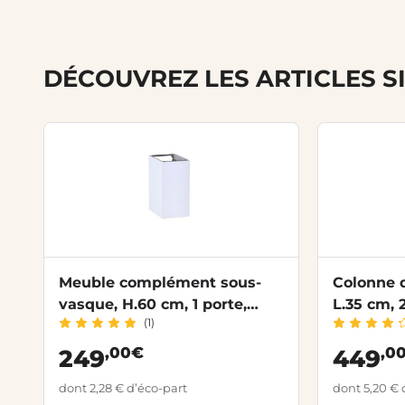
DÉCOUVREZ LES ARTICLES S
Meuble complément sous-
Colonne d
vasque, H.60 cm, 1 porte,
L.35 cm, 
(1)
décor verni laqué FORMEO
laqué F
,00€
,0
249
449
dont 2,28 € d’éco-part
dont 5,20 € 