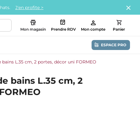
chats.
J'en profite >
Mon magasin
Prendre RDV
Mon compte
Panier
ESPACE PRO
e bains L.35 cm, 2 portes, décor uni FORMEO
de bains L.35 cm, 2
ni FORMEO