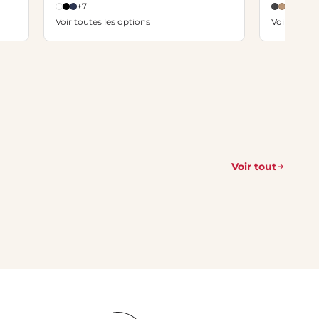
+7
+2
Voir toutes les options
Voir toutes
Voir tout