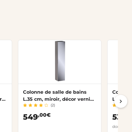
Colonne de salle de bains
Colonne
rel
L.35 cm, miroir, décor verni
L.70 cm
(2)
laqué FORMEO
nature
,00€
,
549
539
dont 4,20 