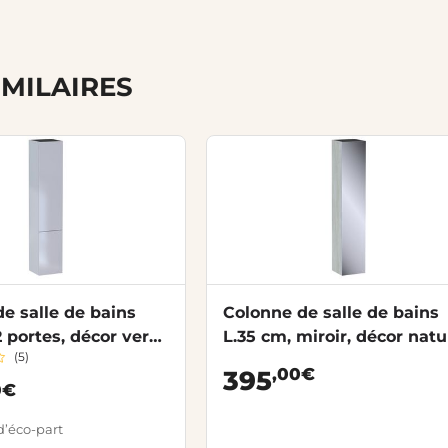
IMILAIRES
e salle de bains
Colonne de salle de bains
2 portes, décor verni
L.35 cm, miroir, décor natu
(5)
ORMEO
FORMEO
,00€
395
0€
d’éco-part