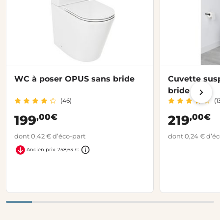
WC à poser OPUS sans bride
Cuvette su
bride
(46)
(1
,00€
,00€
199
219
dont 0,42 € d’éco-part
dont 0,24 € d’éc
Ancien prix: 258,63 €