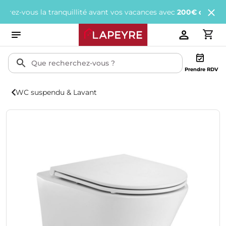
vous la tranquillité avant vos vacances avec
200€ offerts
tous le
Prendre RDV
WC suspendu & Lavant