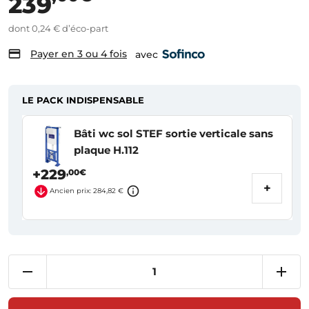
239
dont 0,24 € d’éco-part
Payer en 3 ou 4 fois
avec
LE PACK INDISPENSABLE
Bâti wc sol STEF sortie verticale sans
plaque H.112
+229
,00€
+
Ancien prix: 284,82 €