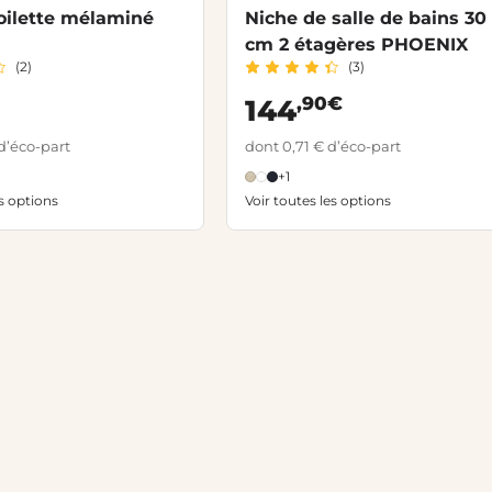
oilette mélaminé
Niche de salle de bains 30
cm 2 étagères PHOENIX
(2)
(3)
,90€
144
d’éco-part
dont 0,71 € d’éco-part
+1
es options
Voir toutes les options