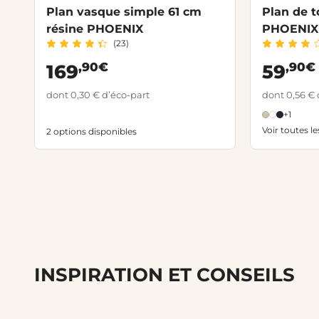
Plan vasque simple 61 cm
Plan de t
résine PHOENIX
PHOENIX
(23)
,90€
,90€
169
59
dont 0,30 € d’éco-part
dont 0,56 € 
+1
Voir toutes l
2 options disponibles
INSPIRATION ET CONSEILS