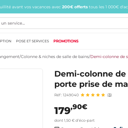
quillité avant vos vacances avec
200€ offerts
tous les 1 000€ d'a
EPTION
POSE ET SERVICES
PROMOTIONS
 Rangement
/
Colonne & niches de salle de bains
/
Demi-colonne de s
Demi-colonne de s
porte prise de m
Réf : 1249040
(3)
,90€
179
dont 1,50 € d’éco-part