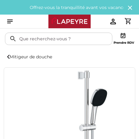
Offrez-vous la tranquillité avant vos vacances avec
200€ off
Prendre RDV
Mitigeur de douche