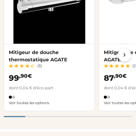
Mitigeur de douche
Mitigeur de
thermostatique AGATE
AGATE
(3)
(2
,90€
,90€
99
87
dont 0,04 € d’éco-part
dont 0,04 € d’é
Voir toutes les options
Voir toutes les op