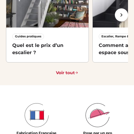
Guides pratiques
Escalier, Rampe & M
Quel est le prix d’un
Comment amé
escalier ?
espace sous-es
idées et solut
Voir tout
Fabrication Française
Pose par un pro