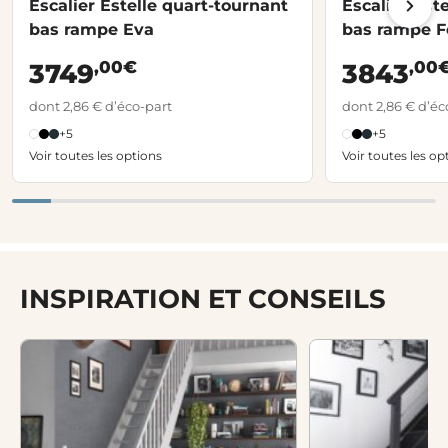
Escalier Estelle quart-tournant
Escalier Est
bas rampe Eva
bas rampe F
,00€
,00
3749
3843
dont 2,86 € d’éco-part
dont 2,86 € d’éc
+5
+5
Voir toutes les options
Voir toutes les op
INSPIRATION ET CONSEILS