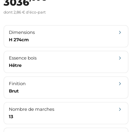
3036
dont 2,86 € d’éco-part
Dimensions
H 274cm
Essence bois
Hêtre
Finition
Brut
Nombre de marches
13