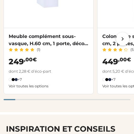
Meuble complément sous-
Colonne de s
vasque, H.60 cm, 1 porte, décor
cm, 2 portes
(1)
(5
verni laqué FORMEO
FORMEO
,00€
,00€
249
449
dont 2,28 € d’éco-part
dont 5,20 € d’éc
+7
+7
Voir toutes les options
Voir toutes les op
INSPIRATION ET CONSEILS