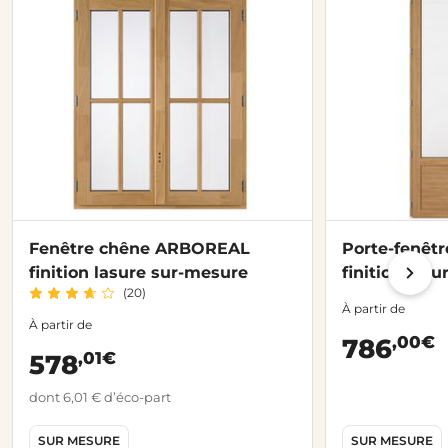
Fenêtre chêne ARBOREAL
Porte-fenêt
finition lasure sur-mesure
finition las
(20)
À partir de
À partir de
,00€
786
,01€
578
dont 6,01 € d’éco-part
SUR MESURE
SUR MESURE