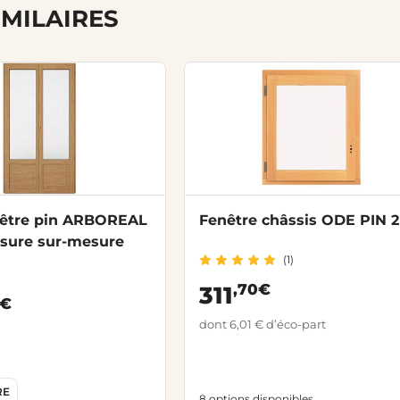
IMILAIRES
nêtre pin ARBOREAL
Fenêtre châssis ODE PIN 2
lasure sur-mesure
(1)
,70€
311
0€
dont 6,01 € d’éco-part
RE
8 options disponibles