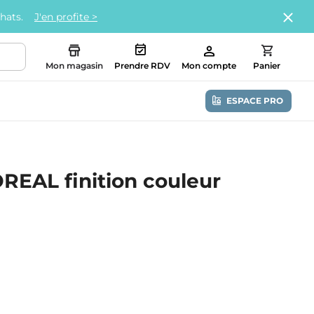
chats.
J'en profite >
Mon magasin
Prendre RDV
Mon compte
Panier
ESPACE PRO
REAL finition couleur