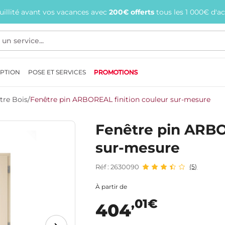
quillité avant vos vacances avec
200€ offerts
tous les 1 000€ d'a
EPTION
POSE ET SERVICES
PROMOTIONS
tre Bois
/
Fenêtre pin ARBOREAL finition couleur sur-mesure
Fenêtre pin ARBO
sur-mesure
Réf : 2630090
(5)
À partir de
,01€
404