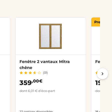
Premier p
Fenêtre 2 vantaux Mitra
Fenêtre
chêne
(31)
,00€
,0
359
199
dont 6,01 € d’éco-part
dont 6,01 
22 options disponibles
18 options 