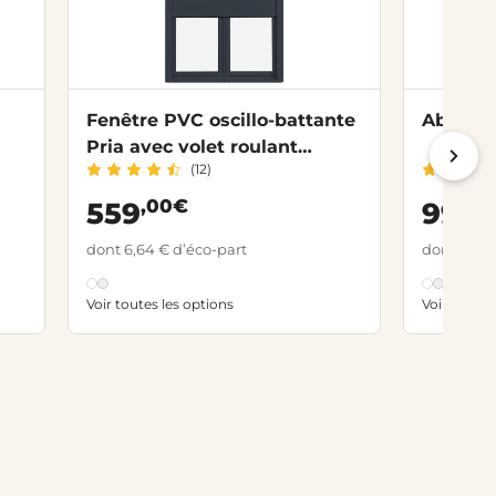
Fenêtre PVC oscillo-battante
Abattan
Pria avec volet roulant
(12)
intégré
,00€
,90
559
99
dont 6,64 € d’éco-part
dont 6,01 
Voir toutes les options
Voir toutes