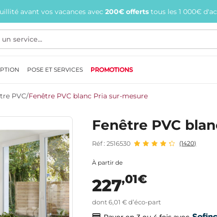
quillité avant vos vacances avec
200€ offerts
tous les 1 000€ d'a
EPTION
POSE ET SERVICES
PROMOTIONS
tre PVC
/
Fenêtre PVC blanc Pria sur-mesure
Fenêtre PVC blan
Réf : 2516530
(1420)
À partir de
,01€
227
dont 6,01 € d’éco-part