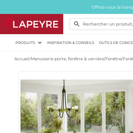
Offrez-vous la tran
PRODUITS
INSPIRATION & CONSEILS
OUTILS DE CONC
Accueil
/
Menuiserie porte, fenêtre & verrière
/
Fenêtre
/
Fenê