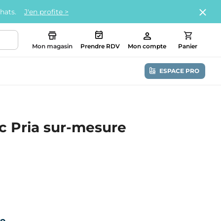
chats.
J'en profite >
Mon magasin
Prendre RDV
Mon compte
Panier
ESPACE PRO
c Pria sur-mesure