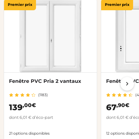
Premier prix
Premier prix
Fenêtre PVC Pria 2 vantaux
Fenêtre PVC 
(1183)
(4
,00€
,90€
139
67
dont 6,01 € d’éco-part
dont 6,01 € d’éc
21 options disponibles
12 options dispon