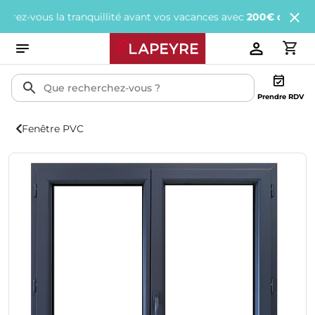
vous la tranquillité avant vos vacances avec
200€ offerts
tous le
Prendre RDV
Fenêtre PVC