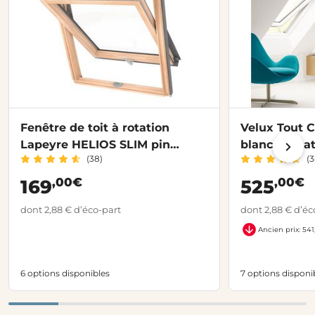
Fenêtre de toit à rotation
Velux Tout C
Lapeyre HELIOS SLIM pin
blanc à rota
(38)
(3
lasuré
,00€
,00€
169
525
dont 2,88 € d’éco-part
dont 2,88 € d’éc
Ancien prix: 541
6 options disponibles
7 options disponi