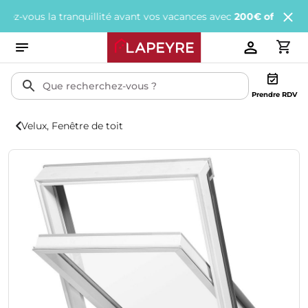
us la tranquillité avant vos vacances avec
200€ offerts
tous les 
Prendre RDV
Velux, Fenêtre de toit