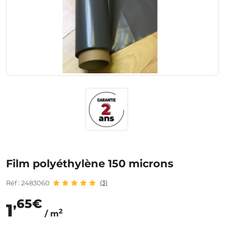
Film polyéthylène 150 microns
Réf : 2483060
(3)
,65€
1
2
/ m