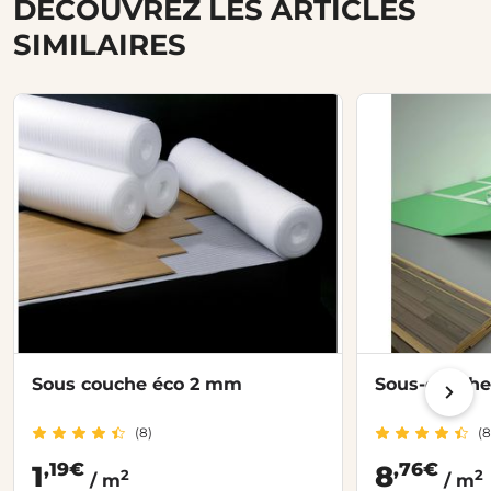
DÉCOUVREZ LES ARTICLES
SIMILAIRES
Sous couche éco 2 mm
Sous-couche 
(8)
(8
,19€
,76€
1
8
2
2
/ m
/ m