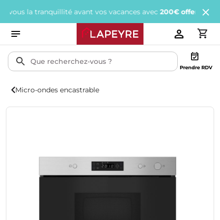
 la tranquillité avant vos vacances avec
200€ offerts
tous les 1 
Prendre RDV
Micro-ondes encastrable