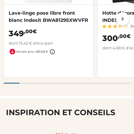
Lave-linge pose libre front
Hotte décora
blanc Indesit BWA81295XWVFR
INDESIT
(1
,00€
349
,00€
300
dont 15,42 € d’éco-part
dont 4,68 € d’éc
Ancien prix: 483,58 €
INSPIRATION ET CONSEILS