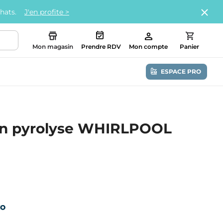
chats.
J'en profite >
Mon magasin
Prendre RDV
Mon compte
Panier
ESPACE PRO
ion pyrolyse WHIRLPOOL