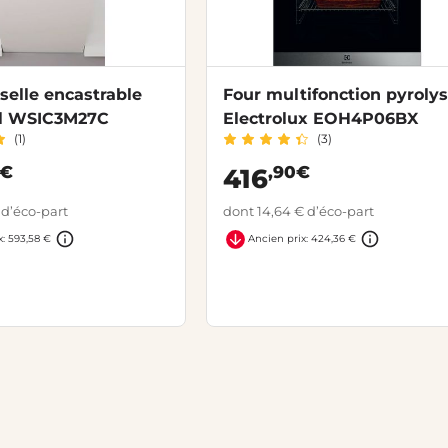
selle encastrable
Four multifonction pyroly
l WSIC3M27C
Electrolux EOH4P06BX
(1)
(3)
3€
,90€
416
 d’éco-part
dont 14,64 € d’éco-part
x: 593,58 €
Ancien prix: 424,36 €