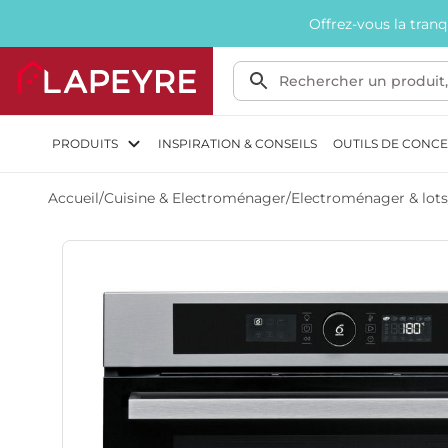
Offrez-vous la tran
PRODUITS
INSPIRATION & CONSEILS
OUTILS DE CONC
Accueil
/
Cuisine & Electroménager
/
Electroménager & lots