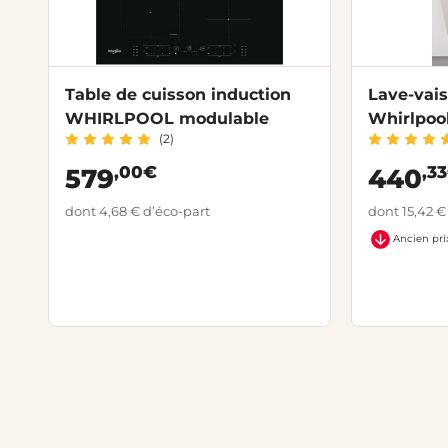
Table de cuisson induction
Lave-vais
WHIRLPOOL modulable
Whirlpoo
(2)
,00€
,3
579
440
dont 4,68 € d’éco-part
dont 15,42 €
Ancien pri