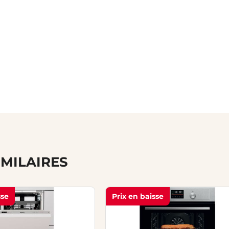
IMILAIRES
sse
Prix en baisse