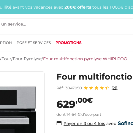
quillité avant vos vacances avec
200€ offerts
tous les 1 000€ d'a
EPTION
POSE ET SERVICES
PROMOTIONS
/
Four
/
Four Pyrolyse
/
Four multifonction pyrolyse WHIRLPOOL
Four multifonct
Réf : 3047950
(21)
,00€
629
dont 14,64 € d’éco-part
avec
Payer en 3 ou 4 fois