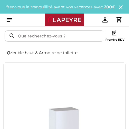
us la tranquillité avant vos vacances avec
200€ offerts
tous les 
Prendre RDV
Meuble haut & Armoire de toilette