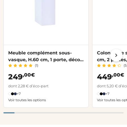
Meuble complément sous-
Colonne de s
vasque, H.60 cm, 1 porte, décor
cm, 2 portes
(1)
(5
verni laqué FORMEO
FORMEO
,00€
,00€
249
449
dont 2,28 € d’éco-part
dont 5,20 € d’éc
+7
+7
Voir toutes les options
Voir toutes les op