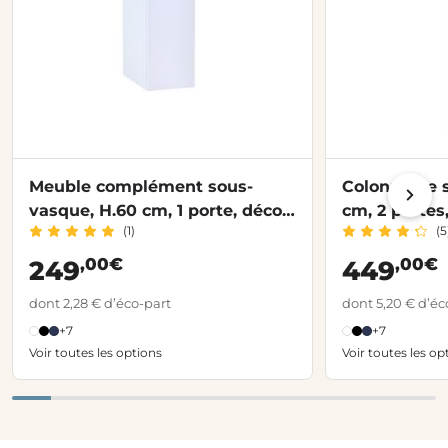
Meuble complément sous-
Colonne de s
vasque, H.60 cm, 1 porte, décor
cm, 2 portes
(1)
(5
verni laqué FORMEO
FORMEO
,00€
,00€
249
449
dont 2,28 € d’éco-part
dont 5,20 € d’éc
+7
+7
Voir toutes les options
Voir toutes les op