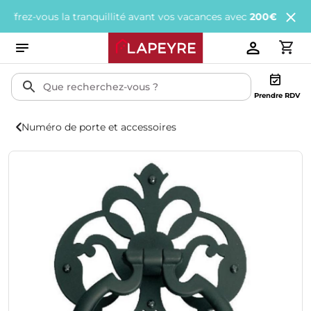
z-vous la tranquillité avant vos vacances avec
200€ offerts
tous 
Prendre RDV
Numéro de porte et accessoires