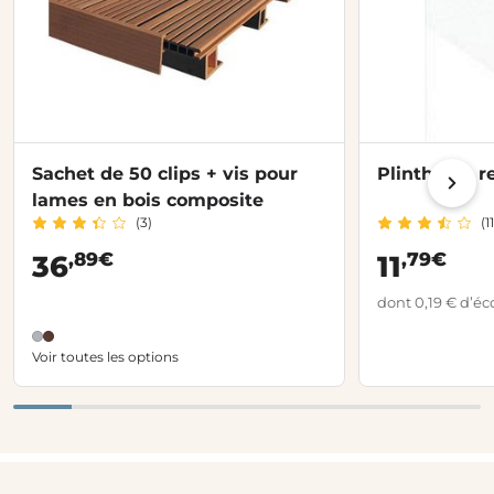
Sachet de 50 clips + vis pour
Plinthe de 
lames en bois composite
(3)
(11
,89€
,79€
36
11
dont 0,19 € d’éc
Voir toutes les options