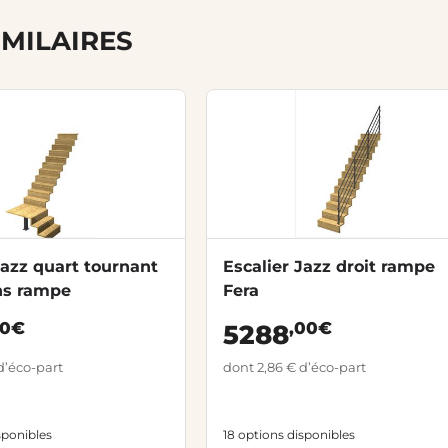
IMILAIRES
Jazz quart tournant
Escalier Jazz droit rampe
ans rampe
Fera
00€
,00€
5288
d’éco-part
dont 2,86 € d’éco-part
sponibles
18 options disponibles