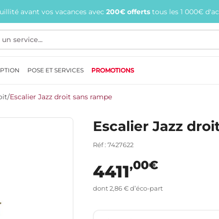
quillité avant vos vacances avec
200€ offerts
tous les 1 000€ d'a
EPTION
POSE ET SERVICES
PROMOTIONS
oit
/
Escalier Jazz droit sans rampe
Escalier Jazz dro
Réf : 7427622
,00€
4411
dont 2,86 € d’éco-part