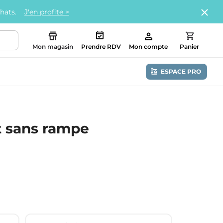
chats.
J'en profite >
Mon magasin
Prendre RDV
Mon compte
Panier
ESPACE PRO
it sans rampe