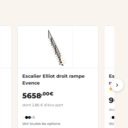
Escalier Elliot droit rampe
Escalie
Evence
rampe I
,00€
5658
,
969
dont 2,86 € d’éco-part
dont 2,86 
+5
+6
Voir toutes les options
Voir toutes