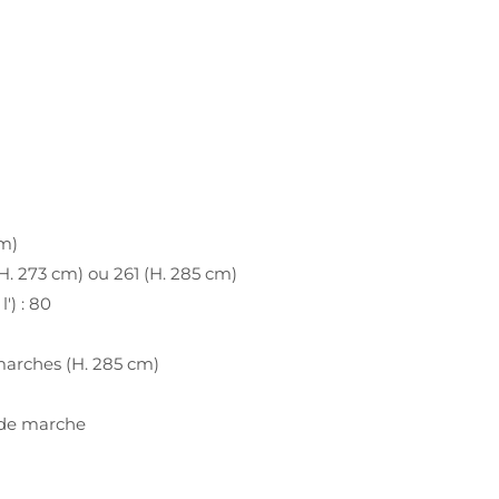
cm)
H. 273 cm) ou 261 (H. 285 cm)
') : 80
marches (H. 285 cm)
z de marche