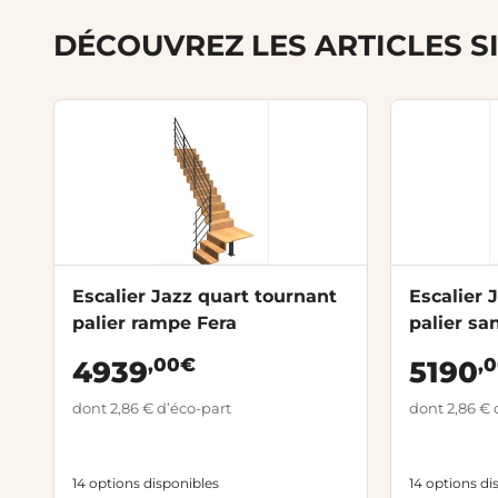
DÉCOUVREZ LES ARTICLES S
Escalier Jazz quart tournant
Escalier 
palier rampe Fera
palier s
,00€
,
4939
5190
dont 2,86 € d’éco-part
dont 2,86 € 
14 options disponibles
14 options di