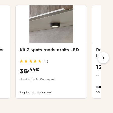
és
Kit 2 spots ronds droits LED
Reglett
interru
(21)
transfo
,0
129
,44€
36
dont 0,25 
dont 0,14 € d’éco-part
Voir toutes
2 options disponibles