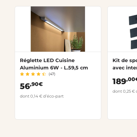
Réglette LED Cuisine
Kit de spo
Aluminium 6W - L.59,5 cm
avec inte
(47)
transfor
,00
189
,90€
56
dont 0,25 € 
dont 0,14 € d’éco-part