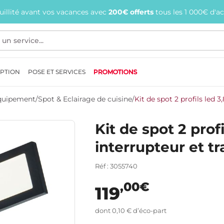
quillité avant vos vacances avec
200€ offerts
tous les 1 000€ d'a
EPTION
POSE ET SERVICES
PROMOTIONS
Equipement
/
Spot & Eclairage de cuisine
/
Kit de spot 2 profils led 
Kit de spot 2 prof
interrupteur et t
Réf : 3055740
,00€
119
dont 0,10 € d’éco-part