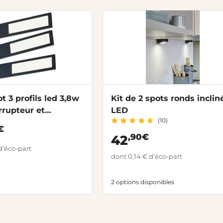
t 3 profils led 3,8w
Kit de 2 spots ronds inclin
rrupteur et
LED
(10)
mateur
€
,90€
42
d’éco-part
dont 0,14 € d’éco-part
2 options disponibles