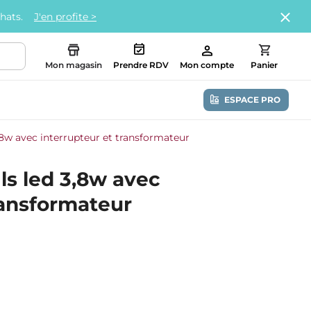
chats.
J'en profite >
Mon magasin
Prendre RDV
Mon compte
Panier
ESPACE PRO
3,8w avec interrupteur et transformateur
ils led 3,8w avec
ransformateur