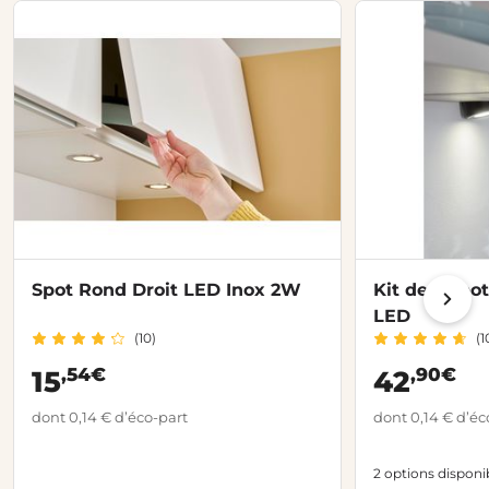
Spot Rond Droit LED Inox 2W
Kit de 2 spo
LED
(10)
(1
,54€
,90€
15
42
dont 0,14 € d’éco-part
dont 0,14 € d’éc
2 options disponi