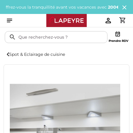
z-vous la tranquillité avant vos vacances avec
200€ offerts
tous 
Prendre RDV
Spot & Eclairage de cuisine