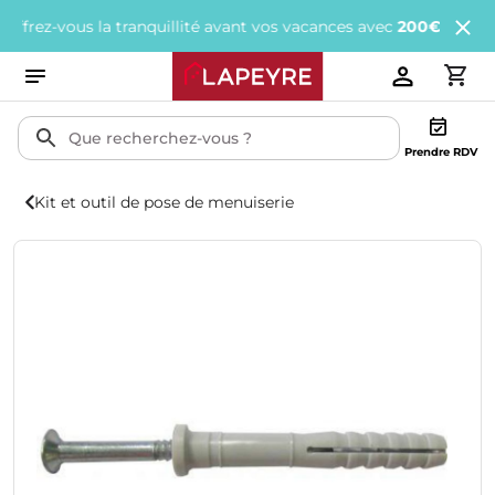
z-vous la tranquillité avant vos vacances avec
200€ offerts
tous 
Prendre RDV
Kit et outil de pose de menuiserie