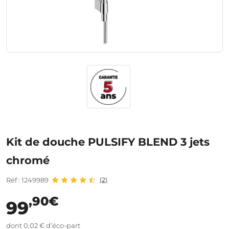
Kit de douche PULSIFY BLEND 3 jets
chromé
Réf : 1249989
(2)
,90€
99
dont 0,02 € d’éco-part