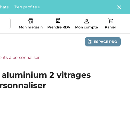
chats.
J'en profite >
Mon magasin
Prendre RDV
Mon compte
Panier
ESPACE PRO
ents à personnaliser
 aluminium 2 vitrages
rsonnaliser