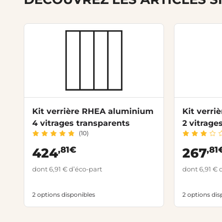
Kit verrière RHEA aluminium
Kit verr
4 vitrages transparents
2 vitrage
(10)
,81€
,81
424
267
dont 6,91 € d’éco-part
dont 6,91 € 
2 options disponibles
2 options dis