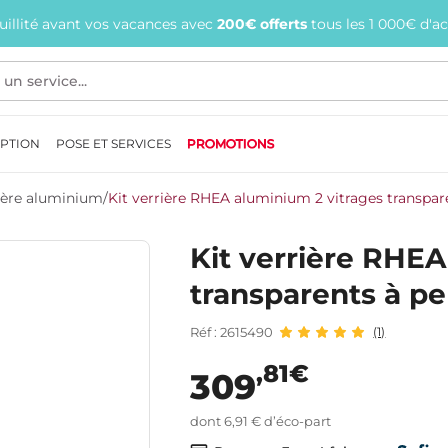
quillité avant vos vacances avec
200€ offerts
tous les 1 000€ d'a
EPTION
POSE ET SERVICES
PROMOTIONS
ière aluminium
/
Kit verrière RHEA aluminium 2 vitrages transpar
Kit verrière RHEA
transparents à pe
Réf : 2615490
(1)
,81€
309
dont 6,91 € d’éco-part