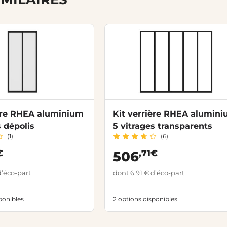
ière RHEA aluminium
Kit verrière RHEA alumin
s dépolis
5 vitrages transparents
(1)
(6)
€
,71€
506
d’éco-part
dont 6,91 € d’éco-part
ponibles
2 options disponibles