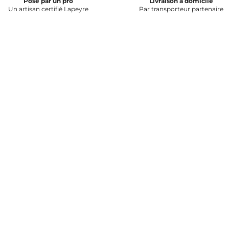
Pose par un pro
Livraison à domicile
Un artisan certifié Lapeyre
Par transporteur partenaire