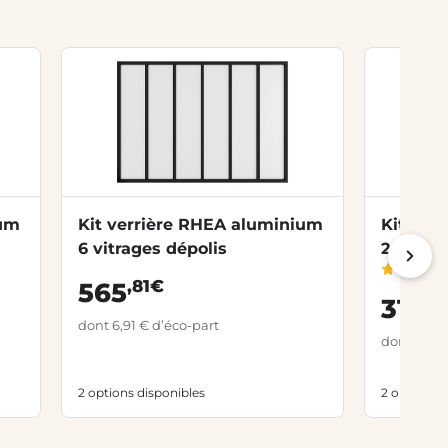
ium
Kit verrière RHEA aluminium
Kit ver
6 vitrages dépolis
2 vitrag
personn
,81€
565
,8
315
dont 6,91 € d’éco-part
dont 6,91 
2 options disponibles
2 options d