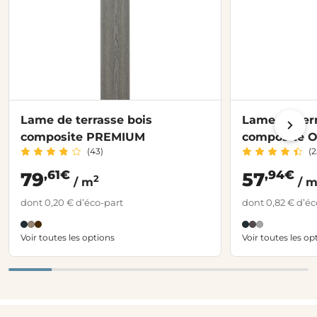
Lame de terrasse bois
Lame de terr
composite PREMIUM
composite 
(43)
(2
,61€
,94€
79
57
2
/ m
/ 
dont 0,20 € d’éco-part
dont 0,82 € d’éc
Voir toutes les options
Voir toutes les op