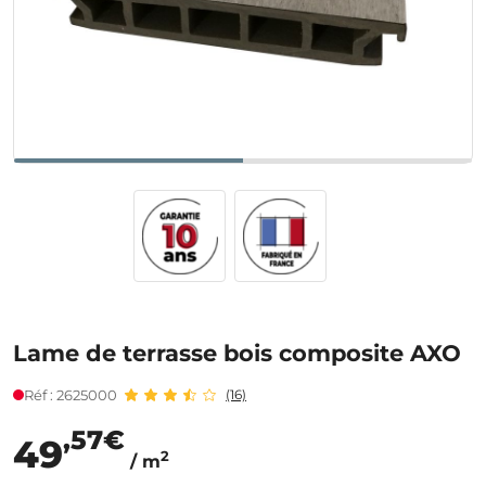
Lame de terrasse bois composite AXO
Réf : 2625000
(16)
,57€
49
2
/ m