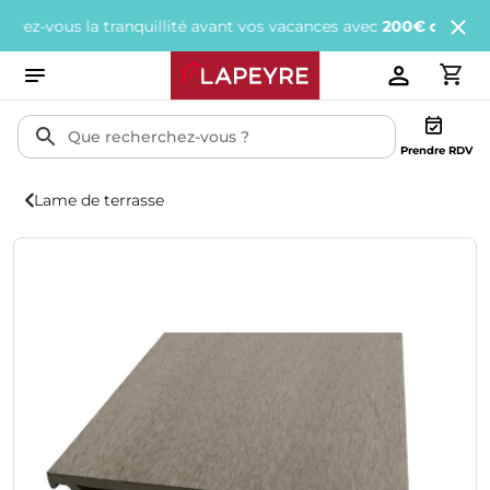
vous la tranquillité avant vos vacances avec
200€ offerts
tous le
Prendre RDV
Lame de terrasse