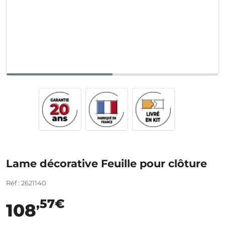
Lame décorative Feuille pour clôture
Réf : 2621140
,57€
108