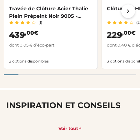
Travée de Clôture Acier Thalie
Clôture VAH
Plein Prépeint Noir 9005 -
(1)
(2
H.94,25 cm
,00€
,00€
439
229
dont 0,05 € d’éco-part
dont 0,40 € d’é
2 options disponibles
3 options disponi
INSPIRATION ET CONSEILS
Voir tout