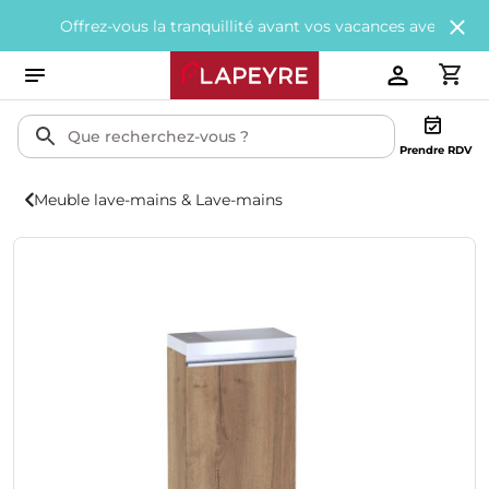
rez-vous la tranquillité avant vos vacances avec
200€ offerts
tou
Prendre RDV
Meuble lave-mains & Lave-mains