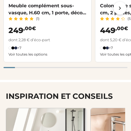
Meuble complément sous-
Colonne de s
vasque, H.60 cm, 1 porte, décor
cm, 2 portes
(1)
(5
verni laqué FORMEO
FORMEO
,00€
,00€
249
449
dont 2,28 € d’éco-part
dont 5,20 € d’éc
+7
+7
Voir toutes les options
Voir toutes les op
INSPIRATION ET CONSEILS