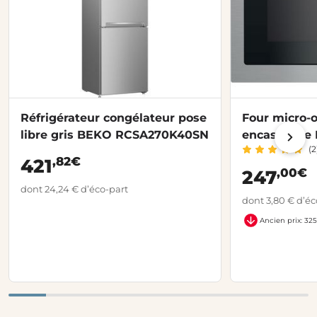
Réfrigérateur congélateur pose
Four micro-o
libre gris BEKO RCSA270K40SN
encastrable
(2
BMGB25332
,82€
421
,00€
247
dont 24,24 € d’éco-part
dont 3,80 € d’éc
Ancien prix: 32