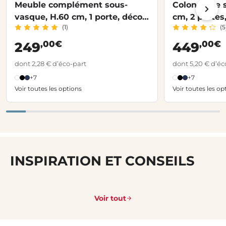
Meuble complément sous-
Colonne de s
vasque, H.60 cm, 1 porte, décor
cm, 2 portes
(1)
(5
verni laqué FORMEO
FORMEO
,00€
,00€
249
449
dont 2,28 € d’éco-part
dont 5,20 € d’éc
+7
+7
Voir toutes les options
Voir toutes les op
INSPIRATION ET CONSEILS
Voir tout