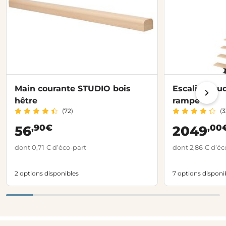
Main courante STUDIO bois
Escalier Stu
hêtre
rampe
(72)
(3
,90€
,00
56
2049
dont 0,71 € d’éco-part
dont 2,86 € d’éc
2 options disponibles
7 options disponi