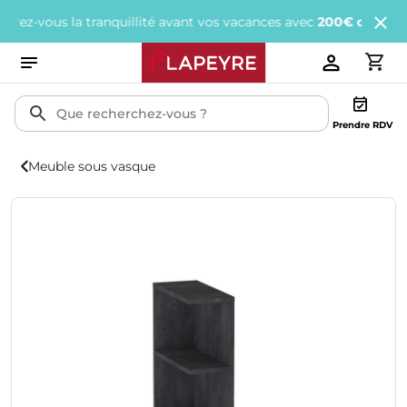
vous la tranquillité avant vos vacances avec
200€ offerts
tous le
Prendre RDV
Meuble sous vasque