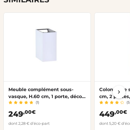
Meuble complément sous-
Colonne de s
vasque, H.60 cm, 1 porte, décor
cm, 2 portes
(1)
(5
verni laqué FORMEO
FORMEO
,00€
,00€
249
449
dont 2,28 € d’éco-part
dont 5,20 € d’éc