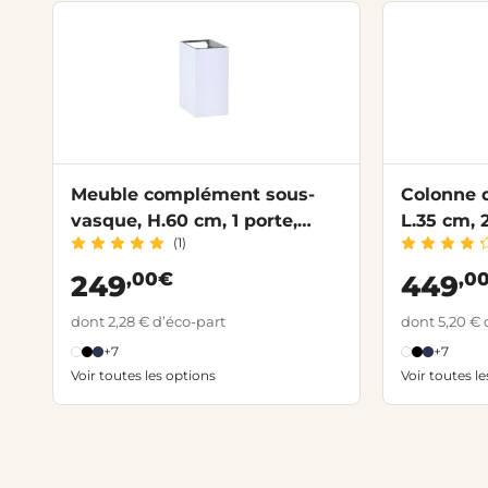
Meuble complément sous-
Colonne d
vasque, H.60 cm, 1 porte,
L.35 cm, 
(1)
décor verni laqué FORMEO
laqué F
,00€
,0
249
449
dont 2,28 € d’éco-part
dont 5,20 € 
+7
+7
Voir toutes les options
Voir toutes l