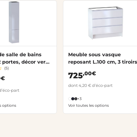
e salle de bains
Meuble sous vasque
2 portes, décor verni
reposant L.100 cm, 3 tiroirs
(5)
ORMEO
décor uni FORMEO
,00€
725
0€
dont 4,20 € d’éco-part
d’éco-part
+3
es options
Voir toutes les options