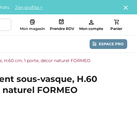
chats.
J'en profite >
Mon magasin
Prendre RDV
Mon compte
Panier
ESPACE PRO
 H.60 cm, 1 porte, décor naturel FORMEO
nt sous-vasque, H.60
or naturel FORMEO