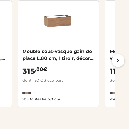
Meuble sous-vasque gain de
Meuble
,
place L.80 cm, 1 tiroir, décor
vasque,
naturel FORMEO
décor 
,00€
,0
315
119
dont 1,50 € d’éco-part
dont 0,37 
+2
+2
Voir toutes les options
Voir toutes