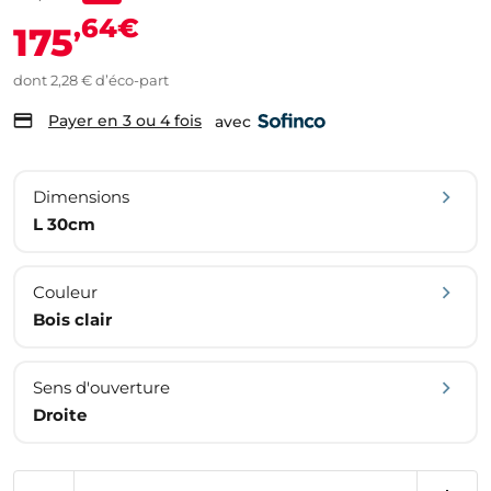
,64€
175
dont 2,28 € d’éco-part
Payer en 3 ou 4 fois
avec
Dimensions
L 30cm
Couleur
Bois clair
Sens d'ouverture
Droite