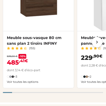
Meuble sous-vasque 80 cm
Meuble lave
sans plan 2 tiroirs INFINY
panneau de 
(155)
(1
,90€
229
-10%
539,00 €
,41€
485
dont 2,28 € d’éc
dont 3,14 € d’éco-part
+3
+2
Voir toutes les options
Voir toutes les op