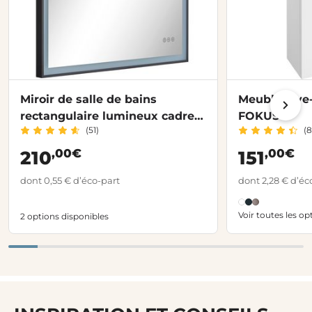
Miroir de salle de bains
Meuble lave
rectangulaire lumineux cadre
FOKUS
(51)
(8
métal et noir bandes LED
,00€
,00€
210
151
dont 0,55 € d’éco-part
dont 2,28 € d’éc
Voir toutes les op
2 options disponibles