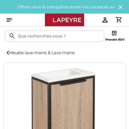
rez-vous la tranquillité avant vos vacances avec
200€ offerts
tou
Prendre RDV
Meuble lave-mains & Lave-mains