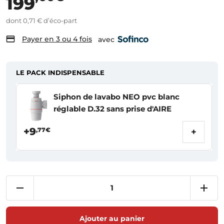
199
dont 0,71 € d’éco-part
Payer en 3 ou 4 fois
avec
LE PACK INDISPENSABLE
Siphon de lavabo NEO pvc blanc
réglable D.32 sans prise d'AIRE
+9
,77€
+
Ajouter au panier