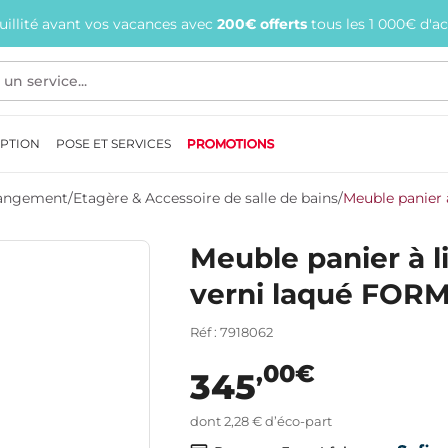
quillité avant vos vacances avec
200€ offerts
tous les 1 000€ d'a
EPTION
POSE ET SERVICES
PROMOTIONS
 Rangement
/
Etagère & Accessoire de salle de bains
/
Meuble panier 
Meuble panier à l
verni laqué FOR
Réf : 7918062
,00€
345
dont 2,28 € d’éco-part