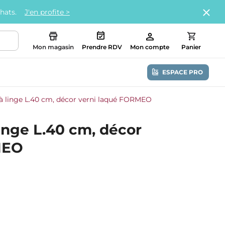
chats.
J'en profite >
Mon magasin
Prendre RDV
Mon compte
Panier
ESPACE PRO
à linge L.40 cm, décor verni laqué FORMEO
inge L.40 cm, décor
MEO