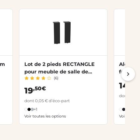
cm
Lot de 2 pieds RECTANGLE
Alèse d
pour meuble de salle de
façade
(6)
bains
,00
14
,50€
19
dont 0,12 
dont 0,05 € d’éco-part
+1
+3
Voir toutes les options
Voir toutes