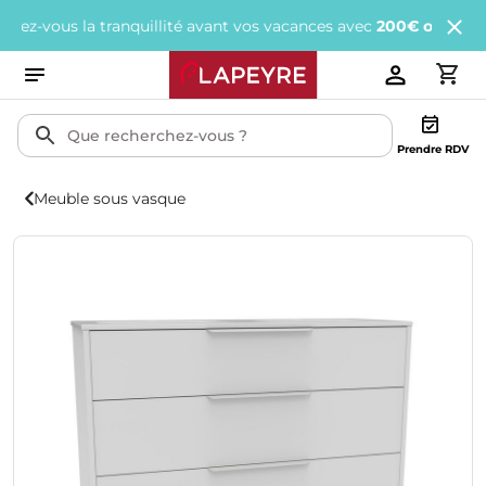
vous la tranquillité avant vos vacances avec
200€ offerts
tous le
Prendre RDV
Meuble sous vasque