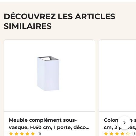
DÉCOUVREZ LES ARTICLES
SIMILAIRES
Meuble complément sous-
Colonne de s
vasque, H.60 cm, 1 porte, décor
cm, 2 portes
(1)
(5
verni laqué FORMEO
FORMEO